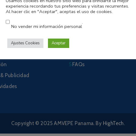
Usamos cookies en nuestro sitio web para brindarte la mejor
experiencia recordando tus preferencias y visitas recurrentes.
Al hacer clic en "Aceptar", aceptas el uso de cookies.
amentos
Links de Interés
.
No vender mi información personal
Noticias
Social
Eventos
Ajustes Cookies
Aceptar
Contacto
ión
FAQs
& Publicidad
ividades
Copyright © 2025 AMVEPE Panama. By
HighTech
.