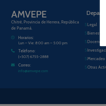
AMVEPE
Depart
Chitré, Provincia de Herrera, República
Legal
de Panamá.
Bienestar 
Horarios:
Docencia
Lun – Vie: 8:00 am – 5:00 pm
Investigac
Teléfono:
(+507) 6755-2888
Mercadeo 
Correo:
Otras Act
info@amvepe.com