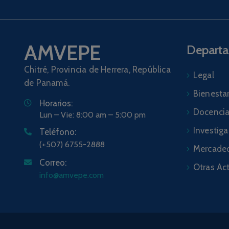
AMVEPE
Depart
Chitré, Provincia de Herrera, República
Legal
de Panamá.
Bienestar
Horarios:
Docenci
Lun – Vie: 8:00 am – 5:00 pm
Investig
Teléfono:
(+507) 6755-2888
Mercadeo
Correo:
Otras Ac
info@amvepe.com