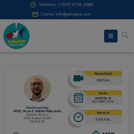
Teléfono: (+507) 6755-2888
Correo: info@amvepe.com
Inicio
Asociación
Departamentos
Prensa
Contacto
Acceso
Miembros