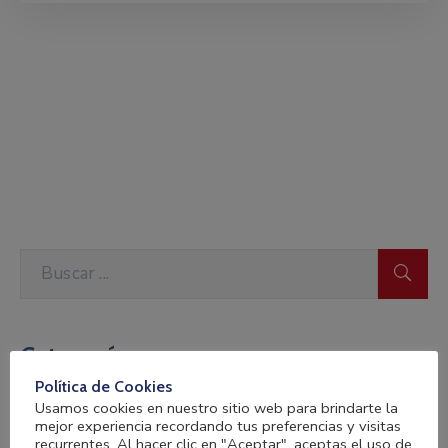
Categorías
Política de Cookies
Usamos cookies en nuestro sitio web para brindarte la
Asociación
mejor experiencia recordando tus preferencias y visitas
recurrentes. Al hacer clic en "Aceptar", aceptas el uso de