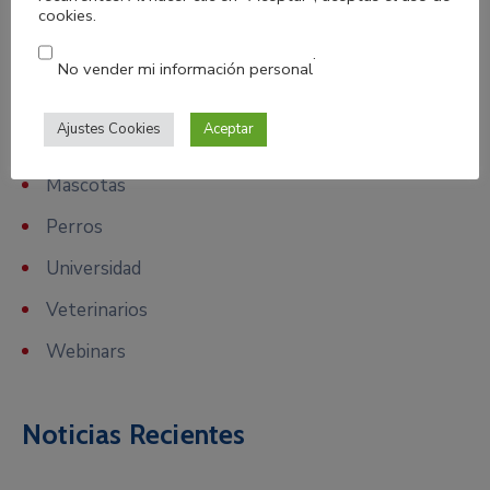
cookies.
Becas
.
Formación
No vender mi información personal
Gatos
Ajustes Cookies
Aceptar
IFARHU
Mascotas
Perros
Universidad
Veterinarios
Webinars
Noticias Recientes