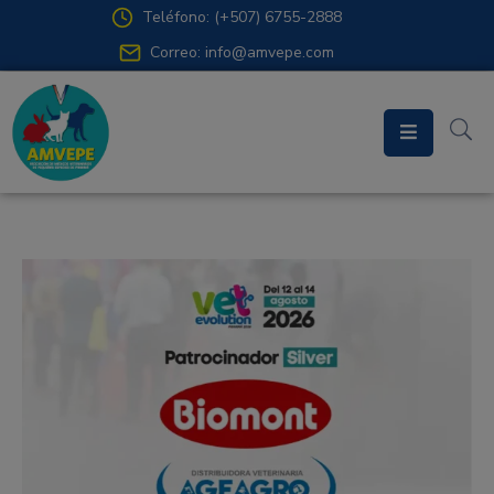
Teléfono: (+507) 6755-2888
Correo: info@amvepe.com
Inicio
Asociación
Departamentos
Prensa
Contacto
Acceso
Miembros