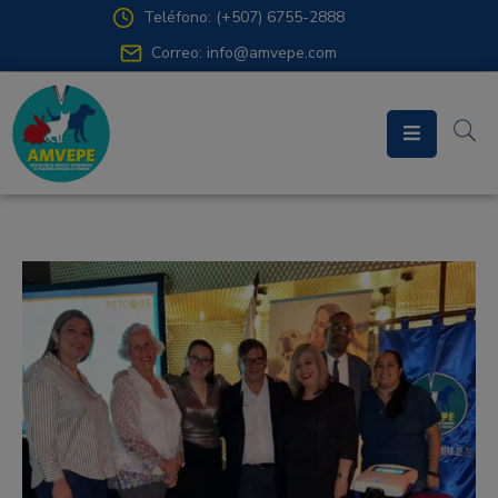
Teléfono: (+507) 6755-2888
Correo: info@amvepe.com
Inicio
Asociación
Departamentos
Prensa
Contacto
Acceso
Miembros